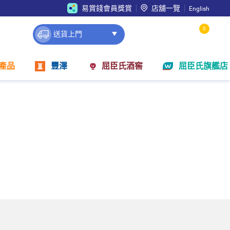
易賞錢會員獎賞
店舖一覽
English
0
送貨上門
產品
豐澤
屈臣氏酒窖
屈臣氏旗艦店