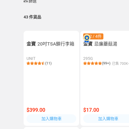
篩選
43
件貨品
$42 / 4件
金寶
20吋TSA鎖行李箱
金寶
忌廉蘑菇湯
UNIT
295G
(11)
(99+)
已售 700K
$399.00
$17.00
加入購物車
加入購物車