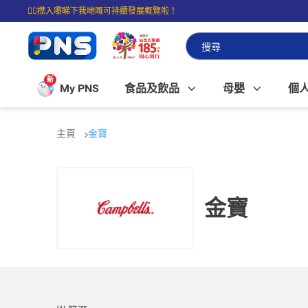
☝🏼㩒入嚟睇下我哋嘅可持續發展概覽啦！
⭐購物滿$399即享免費送貨；滿$100即可免費店取。
新
My PNS
食品及飲品
母嬰
個
主頁
金寶
金寶