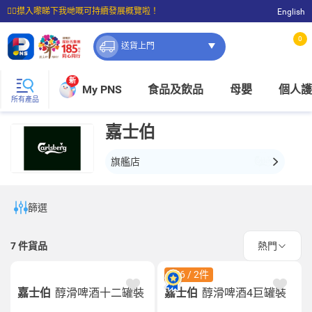
☝🏼㩒入嚟睇下我哋嘅可持續發展概覽啦！
English
⭐購物滿$399即享免費送貨；滿$100即可免費店取。
0
送貨上門
新
My PNS
食品及飲品
母嬰
個人護
所有產品
嘉士伯
旗艦店
篩選
7
件貨品
熱門
$56 / 2件
嘉士伯
醇滑啤酒十二罐裝
嘉士伯
醇滑啤酒4巨罐裝