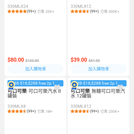
330MLX24
330MLX12
(99+)
(99+)
已售 20K+
已售 400K+
$80.00
$39.00
$120.00
$51.00
加入購物車
加入購物車
$188-$18;$288 free 2p 1.25L coke
$188-$18;$288 free 2p 1.25L coke
可口可樂
可口可樂汽水８
可口可樂
無糖可口可樂汽
罐裝
水 12罐裝
330MLX8
330MLX12
(99+)
(99+)
已售 1M+
已售 200K+