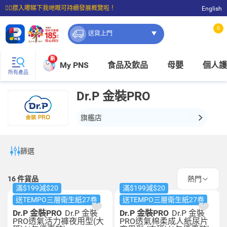
☝🏼㩒入嚟睇下我哋嘅可持續發展概覽啦！
English
⭐購物滿$399即享免費送貨；滿$100即可免費店取。
0
送貨上門
新
My PNS
食品及飲品
母嬰
個人護
所有產品
Dr.P 金裝PRO
旗艦店
篩選
16
件貨品
熱門
滿$199減$20
滿$199減$20
送TEMPO三層衛生紙27卷
送TEMPO三層衛生紙27卷
Dr.P 金裝PRO
Dr.P 金裝
Dr.P 金裝PRO
Dr.P 金裝
PRO透氣活力褲夜用型(大
PRO透氣棉柔成人紙尿片