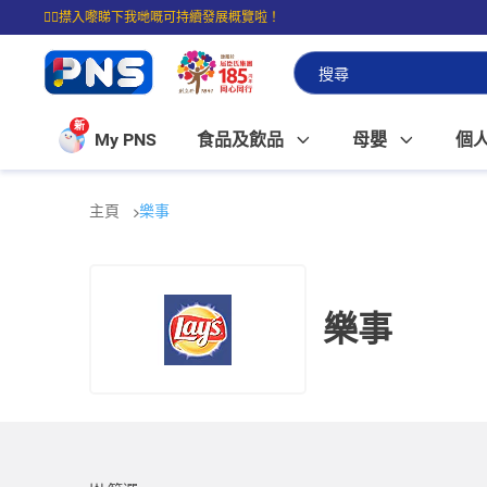
☝🏼㩒入嚟睇下我哋嘅可持續發展概覽啦！
⭐購物滿$399即享免費送貨；滿$100即可免費店取。
新
My PNS
食品及飲品
母嬰
個
主頁
樂事
樂事