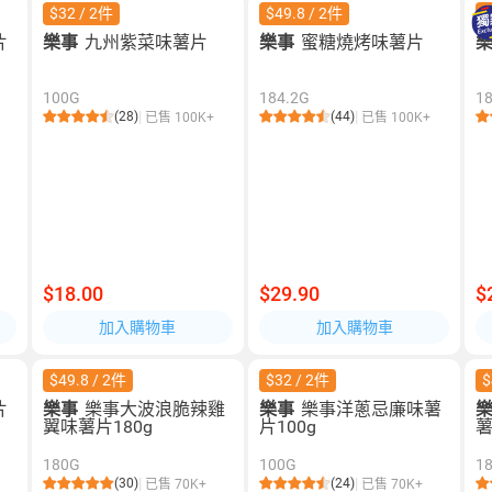
$32 / 2件
$49.8 / 2件
$
片
樂事
九州紫菜味薯片
樂事
蜜糖燒烤味薯片
100G
184.2G
1
(28)
(44)
已售 100K+
已售 100K+
$18.00
$29.90
$
加入購物車
加入購物車
$49.8 / 2件
$32 / 2件
$
片
樂事
樂事大波浪脆辣雞
樂事
樂事洋蔥忌廉味薯
翼味薯片180g
片100g
薯
180G
100G
1
(30)
(24)
已售 70K+
已售 70K+