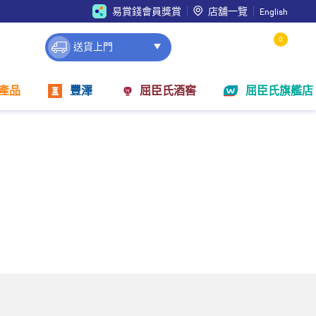
易賞錢會員獎賞
店舖一覽
English
0
送貨上門
產品
豐澤
屈臣氏酒窖
屈臣氏旗艦店