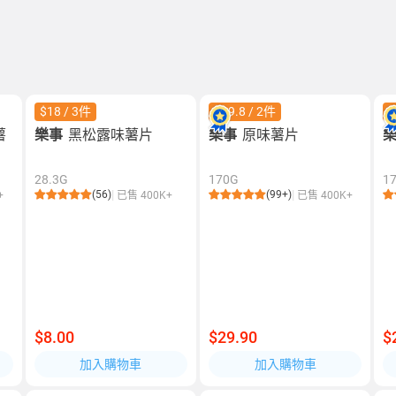
$18 / 3件
$49.8 / 2件
$
薯
樂事
黑松露味薯片
樂事
原味薯片
28.3G
170G
1
(56)
(99+)
+
已售 400K+
已售 400K+
$8.00
$29.90
$
加入購物車
加入購物車