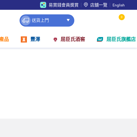
易賞錢會員獎賞
店舖一覽
English
0
送貨上門
產品
豐澤
屈臣氏酒窖
屈臣氏旗艦店