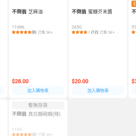
$
不倒翁
芝麻油
不倒翁
蜜糖芥末醬
110ML
265G
5'
(8)
(12)
已售 5K+
已售 5K+
$28.00
$20.00
$
加入購物車
加入購物車
暫無存貨
不倒翁
真拉麵碗麵(辣)
110G
(3)
已售 3K+