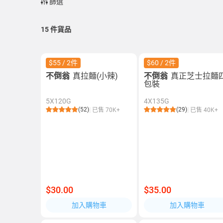
篩選
15
件貨品
$55 / 2件
$60 / 2件
不倒翁
真拉麵(小辣)
不倒翁
真正芝士拉麵
包裝
5X120G
4X135G
(52)
(29)
已售 70K+
已售 40K+
$30.00
$35.00
加入購物車
加入購物車