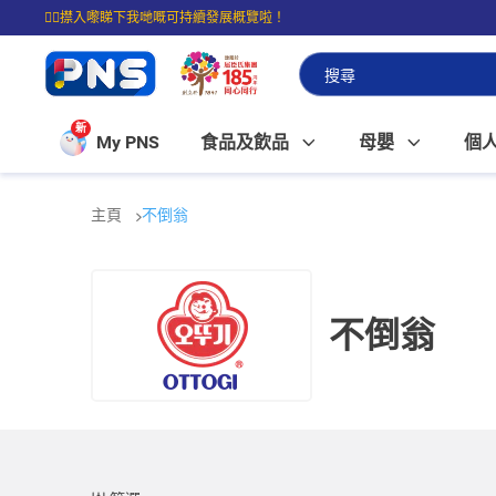
☝🏼㩒入嚟睇下我哋嘅可持續發展概覽啦！
⭐購物滿$399即享免費送貨；滿$100即可免費店取。
新
My PNS
食品及飲品
母嬰
個
主頁
不倒翁
不倒翁