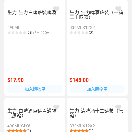
生力
生力白啤罐裝啤酒
生力
生力啤酒罐裝（一箱
二十四罐）
490ML
330MLX12X2
(0)
(0)
已售 100+
$17.90
$148.00
加入購物車
加入購物車
生力
白啤酒巨罐４罐裝
生力
清啤酒十二罐裝（原
（原箱）
箱）
490MLX4X6
330MLX12X2
(1)
(1)