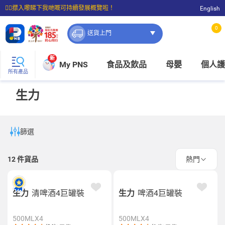
☝🏼㩒入嚟睇下我哋嘅可持續發展概覽啦！
English
⭐購物滿$399即享免費送貨；滿$100即可免費店取。
0
送貨上門
新
My PNS
食品及飲品
母嬰
個人護
所有產品
生力
篩選
12
件貨品
熱門
生力
清啤酒4巨罐裝
生力
啤酒4巨罐裝
500MLX4
500MLX4