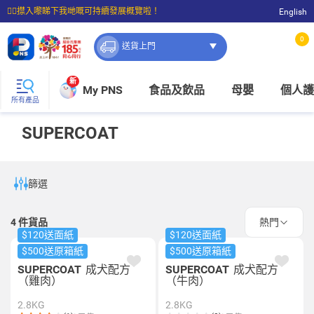
☝🏼㩒入嚟睇下我哋嘅可持續發展概覽啦！
English
⭐購物滿$399即享免費送貨；滿$100即可免費店取。
0
送貨上門
新
My PNS
食品及飲品
母嬰
個人護
所有產品
SUPERCOAT
篩選
4
件貨品
熱門
$120送面紙
$120送面紙
$500送原箱紙
$500送原箱紙
SUPERCOAT
成犬配方
SUPERCOAT
成犬配方
（雞肉）
（牛肉）
2.8KG
2.8KG