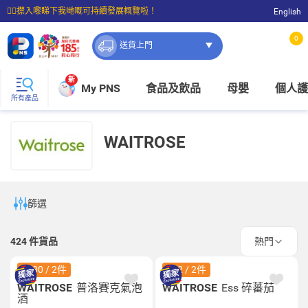
☝🏼㩒入嚟睇下我哋嘅可持續發展概覽啦！
English
⭐購物滿$399即享免費送貨；滿$100即可免費店取。
0
送貨上門
新
My PNS
食品及飲品
母嬰
個人護
所有產品
WAITROSE
篩選
424
件貨品
熱門
$180 / 2件
$32 / 2件
WAITROSE
普洛賽克氣泡
WAITROSE
Ess 碎蕃茄
酒