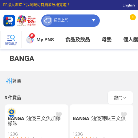
☝🏼㩒入嚟睇下我哋嘅可持續發展概覽啦！
English
⭐購物滿$399即享免費送貨；滿$100即可免費店取。
0
送貨上門
新
My PNS
食品及飲品
母嬰
個人護
所有產品
BANGA
篩選
3
件貨品
熱門
BANGA
油浸三文魚加檸
BANGA
油浸辣味三文魚
檬味
120G
120G