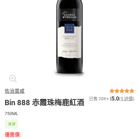
佐治雲咸
5.0
已售 20K+
(5 評價)
Bin 888 赤霞珠梅鹿紅酒
750ML
有貨
優惠價: