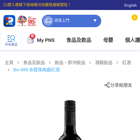
☝🏼㩒入嚟睇下我哋嘅可持續發展概覽啦！
English
⭐購物滿$399即享免費送貨；滿$100即可免費店取。
0
送貨上門
新
My PNS
食品及飲品
母嬰
個人護
所有產品
主頁
食品及飲品
飲品、即沖飲品
酒精飲品
紅酒
Bin 888 赤霞珠梅鹿紅酒
分享給朋友