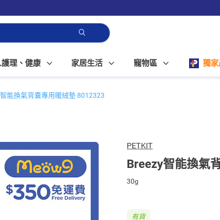
人護理、健康
家居生活
寵物區
獨家
zy智能換氣背嚢專用暖絨墊 8012323
PETKIT
Breezy智能換氣
30g
有貨