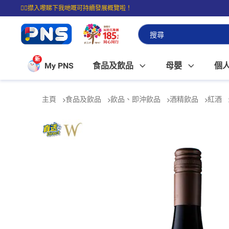
☝🏼㩒入嚟睇下我哋嘅可持續發展概覽啦！
⭐購物滿$399即享免費送貨；滿$100即可免費店取。
新
My PNS
食品及飲品
母嬰
個
主頁
食品及飲品
飲品、即沖飲品
酒精飲品
紅酒