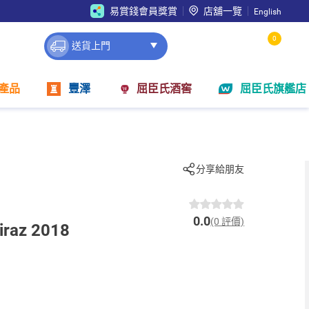
易賞錢會員獎賞
店舖一覽
English
0
送貨上門
產品
豐澤
屈臣氏酒窖
屈臣氏旗艦店
分享給朋友
0.0
(0 評價)
iraz 2018