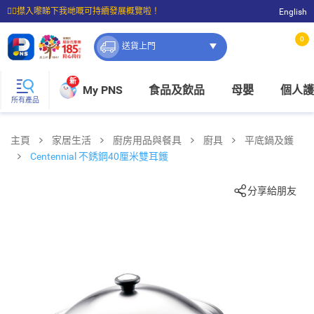
☝🏼㩒入嚟睇下我哋嘅可持續發展概覽啦！
English
⭐購物滿$399即享免費送貨；滿$100即可免費店取。
0
送貨上門
新
My PNS
食品及飲品
母嬰
個人護
所有產品
主頁
家居生活
廚房用品與餐具
廚具
平底鍋及鑊
Centennial 不銹鋼40厘米雙耳鑊
分享給朋友