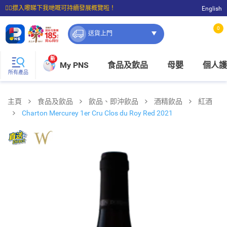
☝🏼㩒入嚟睇下我哋嘅可持續發展概覽啦！
English
⭐購物滿$399即享免費送貨；滿$100即可免費店取。
0
送貨上門
新
My PNS
食品及飲品
母嬰
個人護
所有產品
主頁
食品及飲品
飲品、即沖飲品
酒精飲品
紅酒
Charton Mercurey 1er Cru Clos du Roy Red 2021