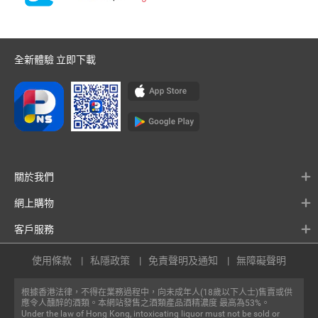
全新體驗 立即下載
關於我們
網上購物
客戶服務
使用條款
私隱政策
免責聲明及通知
無障礙聲明
根據香港法律，不得在業務過程中，向未成年人(18歲以下人士)售賣或供
應令人醺醉的酒類。本網站發售之酒類產品酒精濃度 最高為53%。
Under the law of Hong Kong, intoxicating liquor must not be sold or