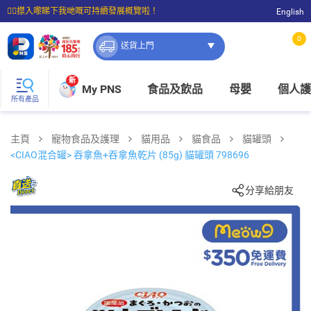
☝🏼㩒入嚟睇下我哋嘅可持續發展概覽啦！
English
⭐購物滿$399即享免費送貨；滿$100即可免費店取。
0
送貨上門
新
My PNS
食品及飲品
母嬰
個人護
所有產品
主頁
寵物食品及護理
貓用品
貓食品
貓罐頭
<CIAO混合罐> 吞拿魚+吞拿魚乾片 (85g) 貓罐頭 798696
分享給朋友