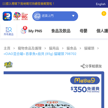
☝🏼㩒入嚟睇下我哋嘅可持續發展概覽啦！
English
⭐購物滿$399即享免費送貨；滿$100即可免費店取。
0
送貨上門
新
My PNS
食品及飲品
母嬰
個人護
所有產品
主頁
寵物食品及護理
貓用品
貓食品
貓罐頭
<CIAO混合罐> 吞拿魚+扇貝 (85g) 貓罐頭 798702
分享給朋友