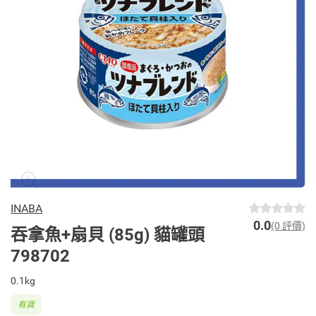
INABA
0.0
(0 評價)
吞拿魚+扇貝 (85g) 貓罐頭
798702
0.1kg
有貨