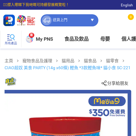
☝🏼㩒入嚟睇下我哋嘅可持續發展概覽啦！
English
⭐購物滿$399即享免費送貨；滿$100即可免費店取。
0
送貨上門
新
My PNS
食品及飲品
母嬰
個人護
所有產品
主頁
寵物食品及護理
貓用品
貓食品
貓零食
CIAO超奴 美食 PARTY (14g x60條) 鰹魚 *3款鰹魚味* 貓小食 SC-221
分享給朋友