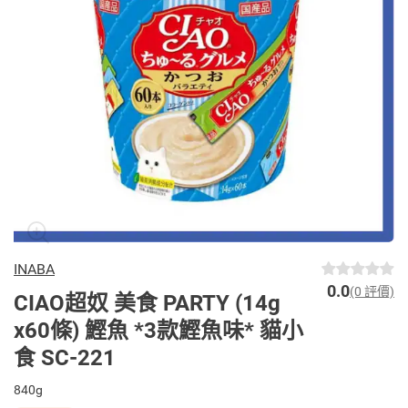
INABA
0.0
(0 評價)
CIAO超奴 美食 PARTY (14g
x60條) 鰹魚 *3款鰹魚味* 貓小
食 SC-221
840g