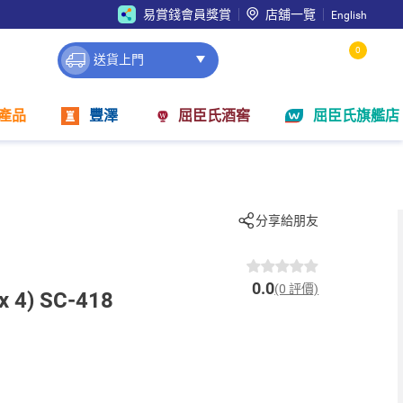
易賞錢會員獎賞
店舖一覽
English
0
送貨上門
產品
豐澤
屈臣氏酒窖
屈臣氏旗艦店
分享給朋友
0.0
(0 評價)
 4) SC-418