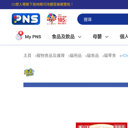
☝🏼㩒入嚟睇下我哋嘅可持續發展概覽啦！
⭐購物滿$399即享免費送貨；滿$100即可免費店取。
新
My PNS
食品及飲品
母嬰
個
主頁
寵物食品及護理
貓用品
貓食品
貓零食
<C