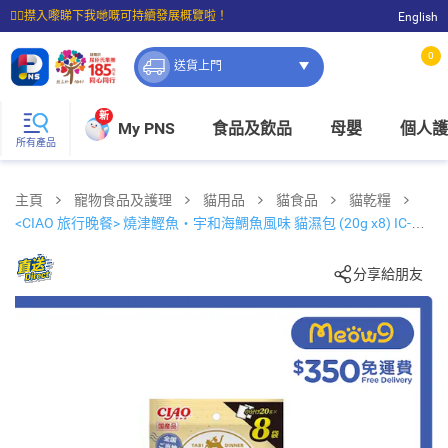
☝🏼㩒入嚟睇下我哋嘅可持續發展概覽啦！
English
⭐購物滿$399即享免費送貨；滿$100即可免費店取。
0
送貨上門
新
My PNS
食品及飲品
母嬰
個人護
所有產品
主頁
寵物食品及護理
貓用品
貓食品
貓乾糧
<CIAO 旅行晚餐> 燒津鰹魚‧宇和海鯛魚風味 貓濕包 (20g x8) IC-
166
分享給朋友