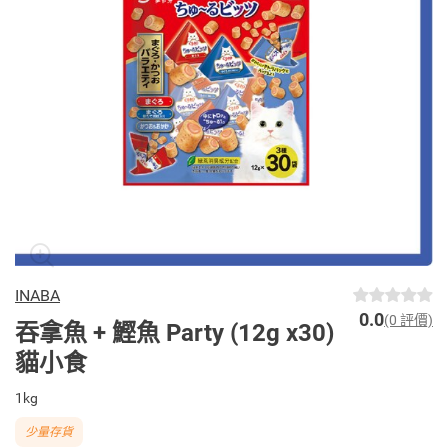
INABA
0.0
(0 評價)
吞拿魚 + 鰹魚 Party (12g x30)
貓小食
1kg
少量存貨