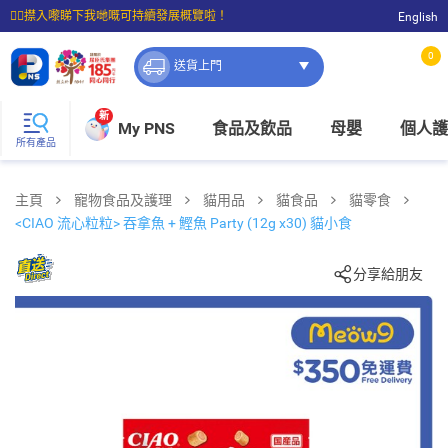
☝🏼㩒入嚟睇下我哋嘅可持續發展概覽啦！
English
⭐購物滿$399即享免費送貨；滿$100即可免費店取。
0
送貨上門
新
My PNS
食品及飲品
母嬰
個人護
所有產品
主頁
寵物食品及護理
貓用品
貓食品
貓零食
<CIAO 流心粒粒> 吞拿魚 + 鰹魚 Party (12g x30) 貓小食
分享給朋友