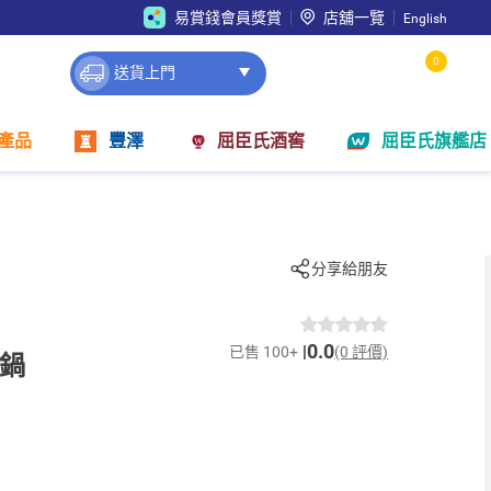
易賞錢會員獎賞
店舖一覽
English
0
送貨上門
產品
豐澤
屈臣氏酒窖
屈臣氏旗艦店
分享給朋友
0.0
已售 100+
(0 評價)
煎鍋