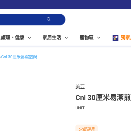
人護理、健康
家居生活
寵物區
獨家
Cnl 30厘米易潔煎鍋
美亞
Cnl 30厘米易潔
UNIT
少量存貨