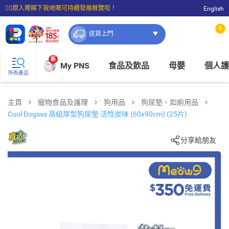
☝🏼㩒入嚟睇下我哋嘅可持續發展概覽啦！
English
⭐購物滿$399即享免費送貨；滿$100即可免費店取。
0
送貨上門
新
My PNS
食品及飲品
母嬰
個人護
所有產品
主頁
寵物食品及護理
狗用品
狗尿墊、如廁用品
Cool Dogsss 高級厚型狗尿墊 活性炭味 (60x90cm) (25片)
分享給朋友