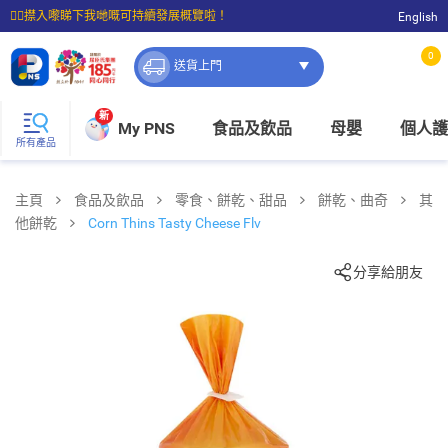
☝🏼㩒入嚟睇下我哋嘅可持續發展概覽啦！
English
⭐購物滿$399即享免費送貨；滿$100即可免費店取。
0
送貨上門
新
My PNS
食品及飲品
母嬰
個人護
所有產品
主頁
食品及飲品
零食、餅乾、甜品
餅乾、曲奇
其
他餅乾
Corn Thins Tasty Cheese Flv
分享給朋友