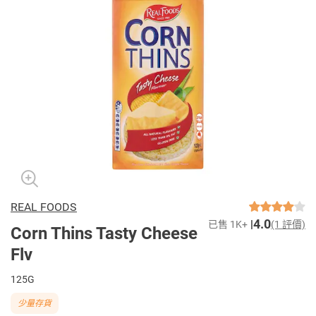
REAL FOODS
4.0
已售 1K+
(1 評價)
Corn Thins Tasty Cheese
Flv
125G
少量存貨