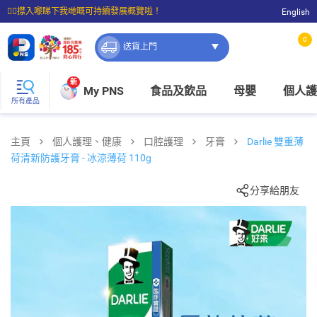
☝🏼㩒入嚟睇下我哋嘅可持續發展概覽啦！
English
⭐購物滿$399即享免費送貨；滿$100即可免費店取。
0
送貨上門
新
My PNS
食品及飲品
母嬰
個人護
所有產品
主頁
個人護理、健康
口腔護理
牙膏
Darlie 雙重薄
荷清新防護牙膏 - 冰涼薄荷 110g
分享給朋友