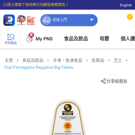
☝🏼㩒入嚟睇下我哋嘅可持續發展概覽啦！
English
⭐購物滿$399即享免費送貨；滿$100即可免費店取。
0
送貨上門
新
My PNS
食品及飲品
母嬰
個人護
所有產品
主頁
食品及飲品
冷凍、急凍食品
乳製品
芝士
Dop Parmigiano Reggiano Big Flakes
分享給朋友