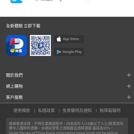
全新體驗 立即下載
關於我們
網上購物
客戶服務
使用條款
私隱政策
免責聲明及通知
無障礙聲明
根據香港法律，不得在業務過程中，向未成年人(18歲以下人士)售賣或供
應令人醺醉的酒類。本網站發售之酒類產品酒精濃度 最高為53%。
Under the law of Hong Kong, intoxicating liquor must not be sold or