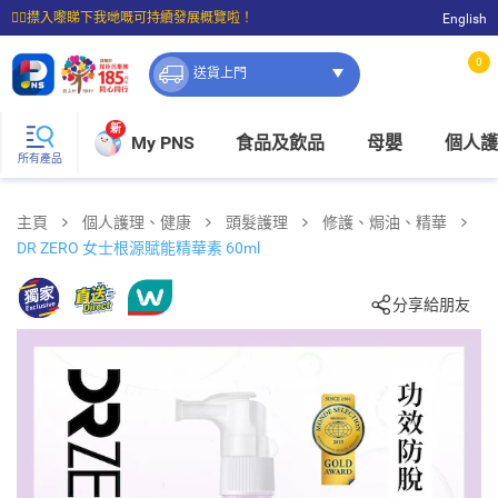
☝🏼㩒入嚟睇下我哋嘅可持續發展概覽啦！
English
⭐購物滿$399即享免費送貨；滿$100即可免費店取。
0
送貨上門
新
My PNS
食品及飲品
母嬰
個人護
所有產品
主頁
個人護理、健康
頭髮護理
修護、焗油、精華
DR ZERO 女士根源賦能精華素 60ml
分享給朋友