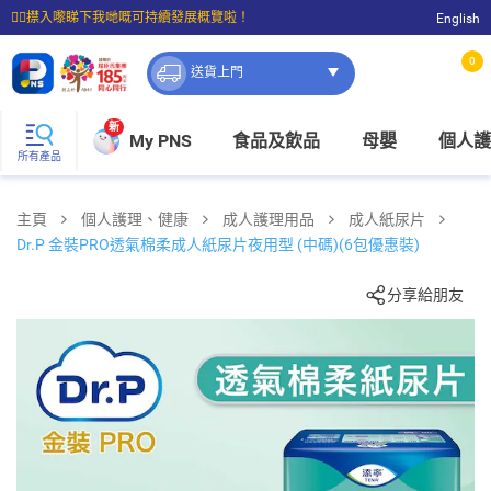
☝🏼㩒入嚟睇下我哋嘅可持續發展概覽啦！
English
⭐購物滿$399即享免費送貨；滿$100即可免費店取。
0
送貨上門
新
My PNS
食品及飲品
母嬰
個人護
所有產品
主頁
個人護理、健康
成人護理用品
成人紙尿片
Dr.P 金裝PRO透氣棉柔成人紙尿片夜用型 (中碼)(6包優惠裝)
分享給朋友