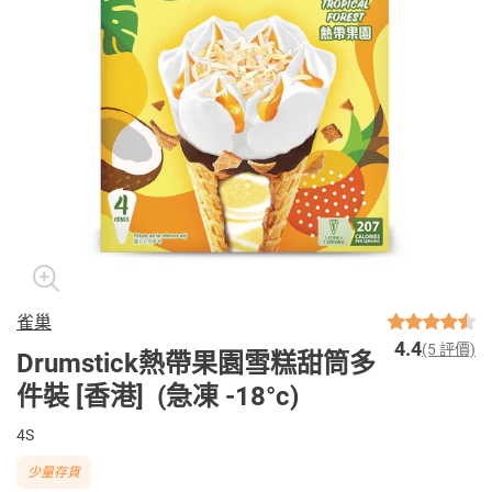
雀巢
4.4
(5 評價)
Drumstick熱帶果園雪糕甜筒多
件裝 [香港] (急凍 -18°c)
4S
少量存貨