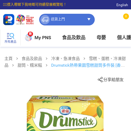
☝🏼㩒入嚟睇下我哋嘅可持續發展概覽啦！
English
⭐購物滿$399即享免費送貨；滿$100即可免費店取。
0
送貨上門
新
My PNS
食品及飲品
母嬰
個人護
所有產品
主頁
食品及飲品
冷凍、急凍食品
雪糕、蛋糕、冷凍甜
品
甜筒、糯米糍
Drumstick熱帶果園雪糕甜筒多件裝 [香
港] (急凍 -18°c)
分享給朋友