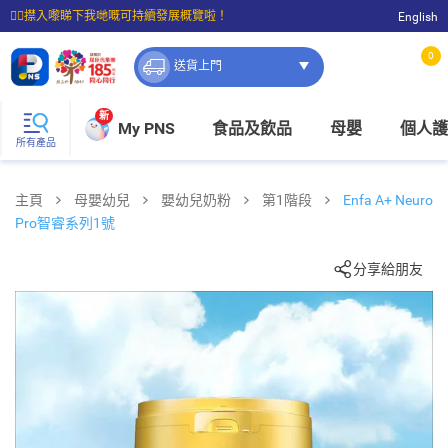
☝🏼㩒入嚟睇下我哋嘅可持續發展概覽啦！
English
⭐購物滿$399即享免費送貨；滿$100即可免費店取。
0
送貨上門
新
My PNS
食品及飲品
母嬰
個人護
所有產品
主頁
母嬰幼兒
嬰幼兒奶粉
第1階段
Enfa A+ Neuro
Pro智睿系列1號
分享給朋友