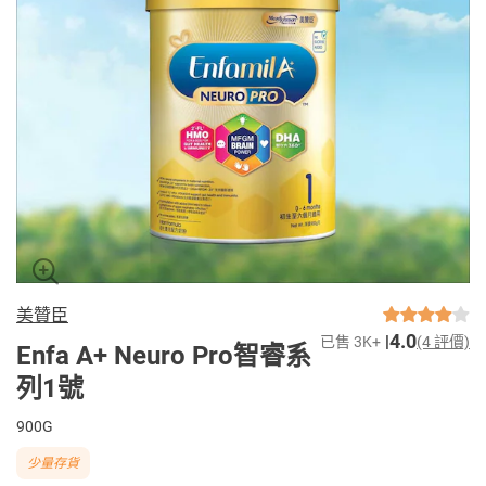
美贊臣
4.0
已售 3K+
(4 評價)
Enfa A+ Neuro Pro智睿系
列1號
900G
少量存貨