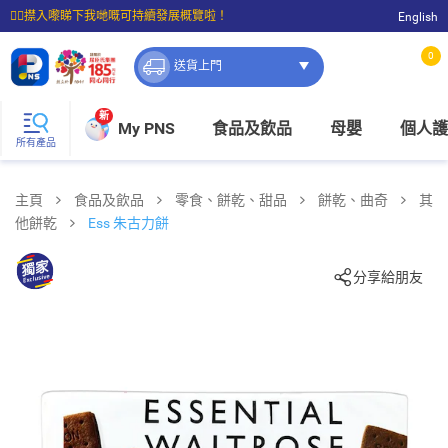
☝🏼㩒入嚟睇下我哋嘅可持續發展概覽啦！
English
⭐購物滿$399即享免費送貨；滿$100即可免費店取。
0
送貨上門
新
My PNS
食品及飲品
母嬰
個人護
所有產品
主頁
食品及飲品
零食、餅乾、甜品
餅乾、曲奇
其
他餅乾
Ess 朱古力餅
分享給朋友