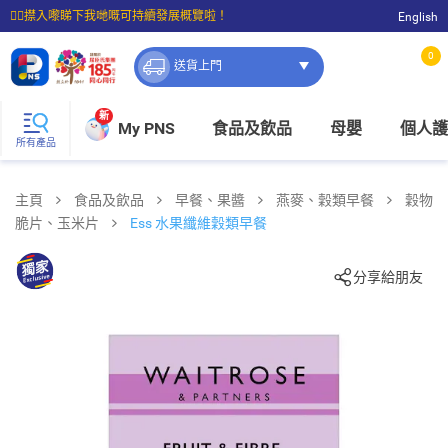
☝🏼㩒入嚟睇下我哋嘅可持續發展概覽啦！
English
⭐購物滿$399即享免費送貨；滿$100即可免費店取。
0
送貨上門
新
My PNS
食品及飲品
母嬰
個人護
所有產品
主頁
食品及飲品
早餐、果醬
燕麥、穀類早餐
穀物
脆片、玉米片
Ess 水果纖維穀類早餐
分享給朋友