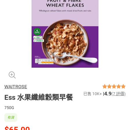
WAITROSE
4.9
已售 10K+
(7 評價)
Ess 水果纖維穀類早餐
750G
有貨
$65.00