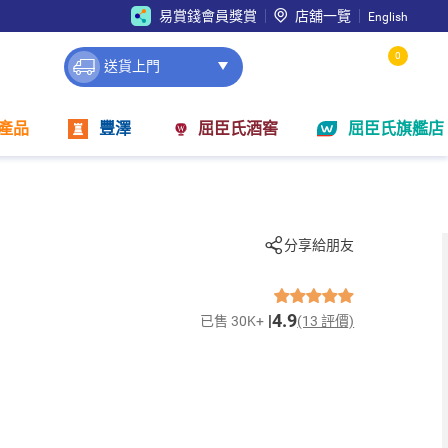
易賞錢會員獎賞
店舖一覽
English
0
送貨上門
產品
豐澤
屈臣氏酒窖
屈臣氏旗艦店
分享給朋友
4.9
已售 30K+
(13 評價)