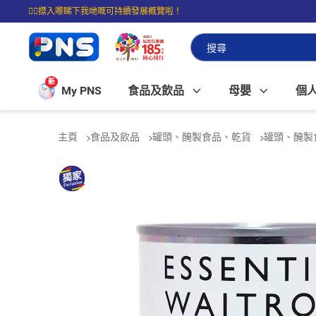
☝🏼㩒入嚟睇下我哋嘅可持續發展概覽啦！
⭐購物滿$399即享免費送貨；滿$100即可免費店取。
新
My PNS
食品及飲品
母嬰
個
主頁
食品及飲品
罐頭、醃製食品、乾貨
罐頭、醃製