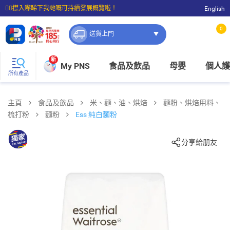
☝🏼㩒入嚟睇下我哋嘅可持續發展概覽啦！
English
⭐購物滿$399即享免費送貨；滿$100即可免費店取。
0
送貨上門
新
My PNS
食品及飲品
母嬰
個人護
所有產品
主頁
食品及飲品
米、麵、油、烘焙
麵粉、烘焙用料、
梳打粉
麵粉
Ess 純白麵粉
分享給朋友