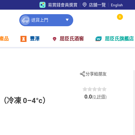
易賞錢會員獎賞
店舖一覽
English
0
送貨上門
產品
豐澤
屈臣氏酒窖
屈臣氏旗艦店
分享給朋友
0.0
(0 評價)
（冷凍 0–4°c）