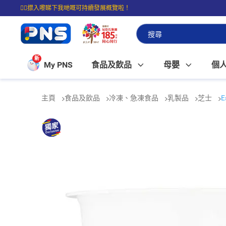
☝🏼㩒入嚟睇下我哋嘅可持續發展概覽啦！
⭐購物滿$399即享免費送貨；滿$100即可免費店取。
新
My PNS
食品及飲品
母嬰
個
主頁
食品及飲品
冷凍、急凍食品
乳製品
芝士