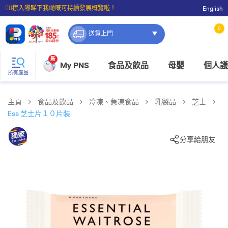
☝🏼㩒入嚟睇下我哋嘅可持續發展概覽啦！
English
⭐購物滿$399即享免費送貨；滿$100即可免費店取。
0
送貨上門
新
My PNS
食品及飲品
母嬰
個人護
所有產品
主頁
食品及飲品
冷凍、急凍食品
乳製品
芝士
Ess 芝士片１０片裝
分享給朋友