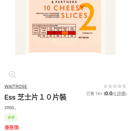
WAITROSE
0.0
已售 1K+
(0 評價)
Ess 芝士片１０片裝
200G_
有貨
優惠價: