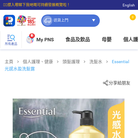
☝🏼㩒入嚟睇下我哋嘅可持續發展概覽啦！
English
⭐購物滿$399即享免費送貨；滿$100即可免費店取。
0
送貨上門
新
My PNS
食品及飲品
母嬰
個人護
所有產品
主頁
個人護理、健康
頭髮護理
洗髮水
Essential
光感水盈洗髮露
分享給朋友