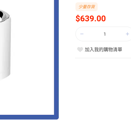
少量存貨
$639.00
加入我的購物清單