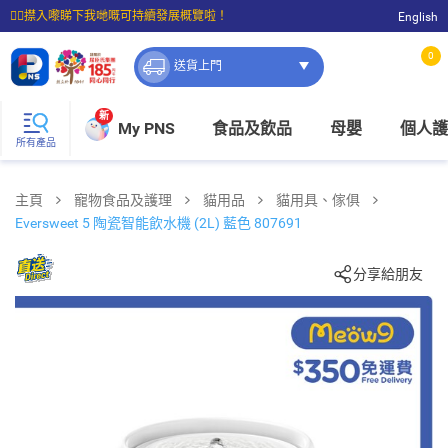
☝🏼㩒入嚟睇下我哋嘅可持續發展概覽啦！
English
⭐購物滿$399即享免費送貨；滿$100即可免費店取。
0
送貨上門
新
My PNS
食品及飲品
母嬰
個人護
所有產品
主頁
寵物食品及護理
貓用品
貓用具、傢俱
Eversweet 5 陶瓷智能飲水機 (2L) 藍色 807691
分享給朋友