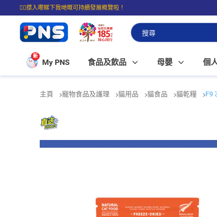
☝🏼㩒入嚟睇下我哋嘅可持續發展概覽啦！
⭐購物滿$399即享免費送貨；滿$100即可免費店取。
新
My PNS
食品及飲品
母嬰
個
主頁
寵物食品及護理
貓用品
貓食品
貓乾糧
F9