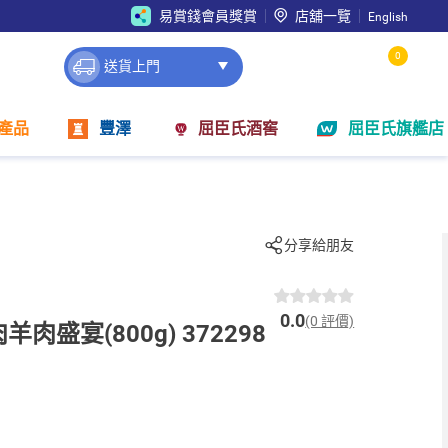
易賞錢會員獎賞
店舖一覽
English
0
送貨上門
產品
豐澤
屈臣氏酒窖
屈臣氏旗艦店
分享給朋友
0.0
(0 評價)
羊肉盛宴(800g) 372298