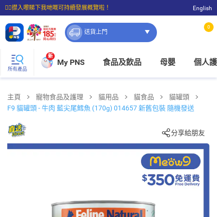
☝🏼㩒入嚟睇下我哋嘅可持續發展概覽啦！
English
⭐購物滿$399即享免費送貨；滿$100即可免費店取。
0
送貨上門
新
My PNS
食品及飲品
母嬰
個人護
所有產品
主頁
寵物食品及護理
貓用品
貓食品
貓罐頭
F9 貓罐頭 - 牛肉 藍尖尾鱈魚 (170g) 014657 新舊包裝 隨機發送
分享給朋友