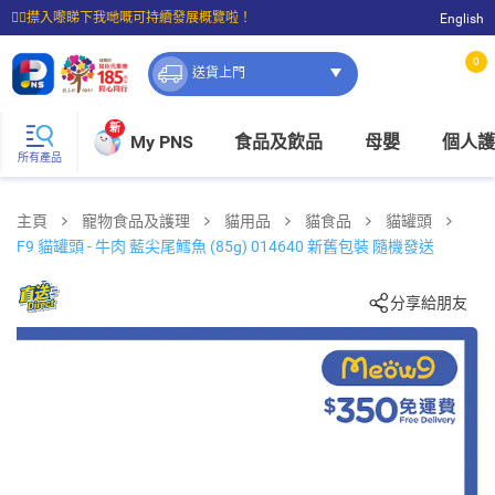
☝🏼㩒入嚟睇下我哋嘅可持續發展概覽啦！
English
⭐購物滿$399即享免費送貨；滿$100即可免費店取。
0
送貨上門
新
My PNS
食品及飲品
母嬰
個人護
所有產品
主頁
寵物食品及護理
貓用品
貓食品
貓罐頭
F9 貓罐頭 - 牛肉 藍尖尾鱈魚 (85g) 014640 新舊包裝 隨機發送
分享給朋友