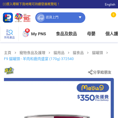
☝🏼㩒入嚟睇下我哋嘅可持續發展概覽啦！
English
⭐購物滿$399即享免費送貨；滿$100即可免費店取。
0
送貨上門
新
My PNS
食品及飲品
母嬰
個人護
所有產品
主頁
寵物食品及護理
貓用品
貓食品
貓罐頭
F9 貓罐頭 - 羊肉和鹿肉盛宴 (170g) 372540
分享給朋友