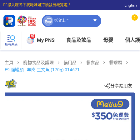
☝🏼㩒入嚟睇下我哋嘅可持續發展概覽啦！
English
⭐購物滿$399即享免費送貨；滿$100即可免費店取。
0
送貨上門
新
My PNS
食品及飲品
母嬰
個人護
所有產品
主頁
寵物食品及護理
貓用品
貓食品
貓罐頭
F9 貓罐頭 - 羊肉 三文魚 (170g) 014671
分享給朋友