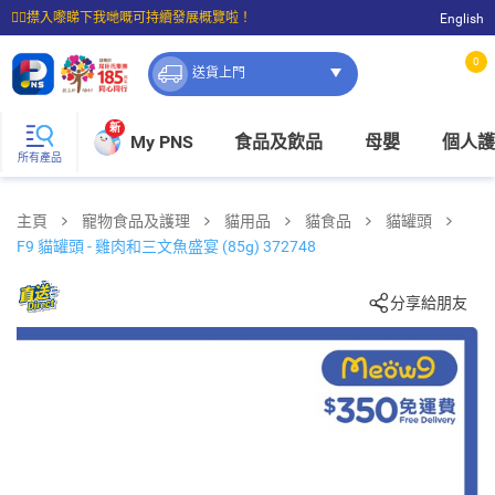
☝🏼㩒入嚟睇下我哋嘅可持續發展概覽啦！
English
⭐購物滿$399即享免費送貨；滿$100即可免費店取。
0
送貨上門
新
My PNS
食品及飲品
母嬰
個人護
所有產品
主頁
寵物食品及護理
貓用品
貓食品
貓罐頭
F9 貓罐頭 - 雞肉和三文魚盛宴 (85g) 372748
分享給朋友