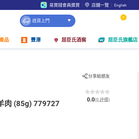
易賞錢會員獎賞
店舖一覽
English
0
送貨上門
產品
豐澤
屈臣氏酒窖
屈臣氏旗艦店
分享給朋友
0.0
(0 評價)
肉 (85g) 779727