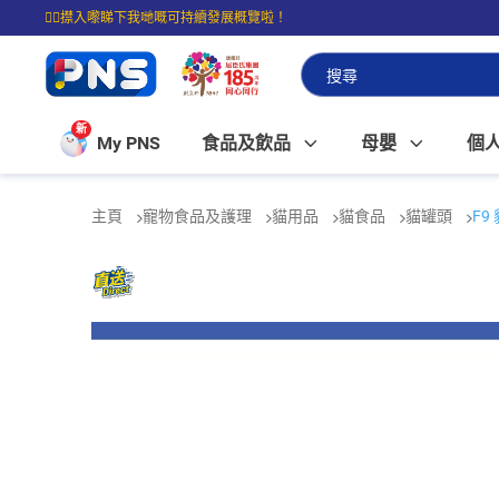
☝🏼㩒入嚟睇下我哋嘅可持續發展概覽啦！
⭐購物滿$399即享免費送貨；滿$100即可免費店取。
新
My PNS
食品及飲品
母嬰
個
主頁
寵物食品及護理
貓用品
貓食品
貓罐頭
F9