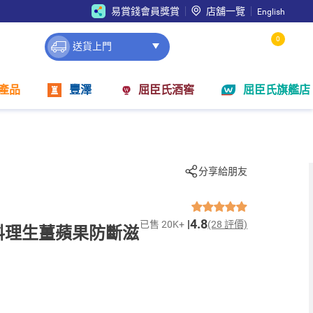
易賞錢會員獎賞
店舖一覽
English
0
送貨上門
產品
豐澤
屈臣氏酒窖
屈臣氏旗艦店
分享給朋友
4.8
已售 20K+
(28 評價)
e髮の料理生薑蘋果防斷滋