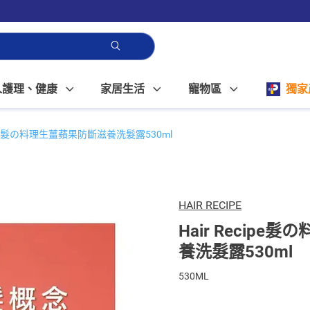
人護理、健康
家居生活
寵物區
獨家
ecipe髮の料理生薑蘋果防斷滋養洗髮露530ml
HAIR RECIPE
Hair Recip
養洗髮露530ml
530ML