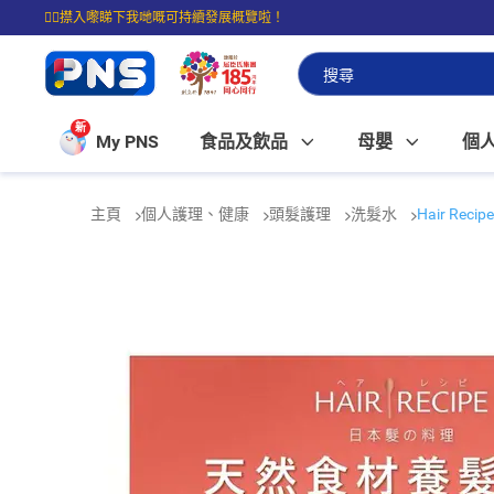
☝🏼㩒入嚟睇下我哋嘅可持續發展概覽啦！
⭐購物滿$399即享免費送貨；滿$100即可免費店取。
新
My PNS
食品及飲品
母嬰
個
主頁
個人護理、健康
頭髮護理
洗髮水
Hair R