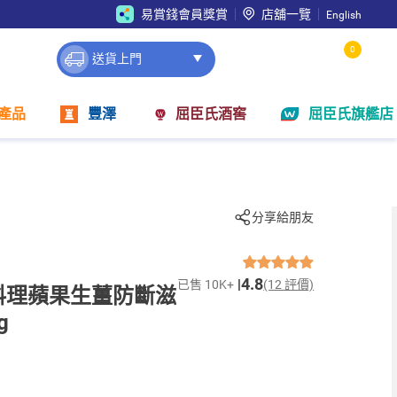
易賞錢會員獎賞
店舖一覽
English
0
送貨上門
產品
豐澤
屈臣氏酒窖
屈臣氏旗艦店
分享給朋友
4.8
已售 10K+
(12 評價)
e髮の料理蘋果生薑防斷滋
g