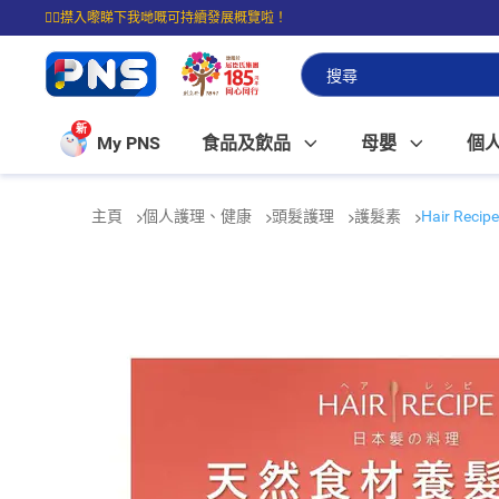
☝🏼㩒入嚟睇下我哋嘅可持續發展概覽啦！
⭐購物滿$399即享免費送貨；滿$100即可免費店取。
新
My PNS
食品及飲品
母嬰
個
主頁
個人護理、健康
頭髮護理
護髮素
Hair R