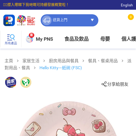
☝🏼㩒入嚟睇下我哋嘅可持續發展概覽啦！
English
⭐購物滿$399即享免費送貨；滿$100即可免費店取。
0
送貨上門
新
My PNS
食品及飲品
母嬰
個人護
所有產品
主頁
家居生活
廚房用品與餐具
餐具、餐桌用品
派
對用品、餐具
Hello Kitty—紙碗 (FSC)
分享給朋友