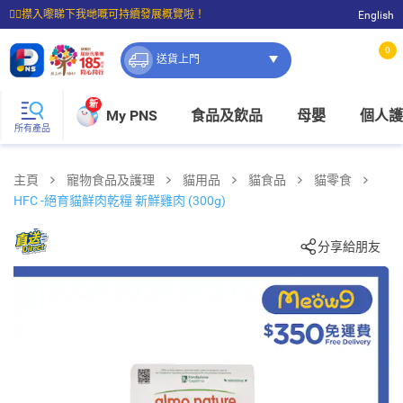
☝🏼㩒入嚟睇下我哋嘅可持續發展概覽啦！
English
⭐購物滿$399即享免費送貨；滿$100即可免費店取。
0
送貨上門
新
My PNS
食品及飲品
母嬰
個人護
所有產品
主頁
寵物食品及護理
貓用品
貓食品
貓零食
HFC -絕育貓鮮肉乾糧 新鮮雞肉 (300g)
分享給朋友